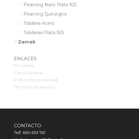
Pearcing Nariz Plata 925
Pearcing Quirúrgico
Tobillera Acero
Tobilleras Plata 925
Zamak
ENLACES
Mi cuenta
Carro compra
Política de privacidad
Términos de servicio
CONTACTO
Telf. 660 653 747