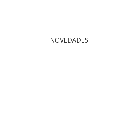
NOVEDADES
colección con acero inoxidable, que sin duda te va a encantar por
 su color es atemporal. 2. Porque puedes encontrarlo en dos tonalidade