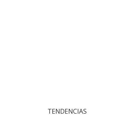
procedencia, así como el utilizado en mi marca: Druantias Joyería Ar
 Descubre la nueva colección realizada artesanalmente por mi marca
TENDENCIAS