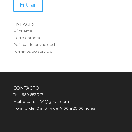
mínimo
máximo
Filtrar
ENLACES
Mi cuenta
Carro compra
Política de privacidad
Términos de servicio
CONTACTO
Telf. 660 653 747
Mail: druantias74@gmail.com
Horario: de 10 a 13h y de 17:00 a 20:00 horas.