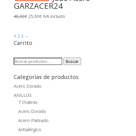
GARZACER24
El
El
40,00
€
25,00
€
IVA incluido
precio
precio
original
actual
1
2
3
→
era:
es:
Carrito
40,00€.
25,00€.
Buscar
Buscar
por:
Categorías de productos
Acero Dorado
ANILLOS
7 Chakras
Acero Dorado
Acero Plateado
Antialérgico