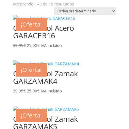
Mostrando 1–9 de 19 resultados
¡Oferta!
Collar Árbol Acero
GARACER16
El
El
39,95
€
25,00
€
IVA incluido
precio
precio
original
actual
era:
es:
¡Oferta!
Collar Árbol Zamak
39,95€.
25,00€.
GARZAMAK4
El
El
39,95
€
25,00
€
IVA incluido
precio
precio
original
actual
era:
es:
¡Oferta!
Collar Árbol Zamak
39,95€.
25,00€.
GARZAMAK5