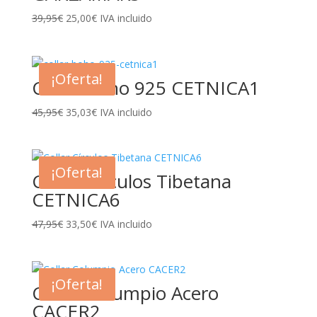
El
El
39,95
€
25,00
€
IVA incluido
precio
precio
original
actual
era:
es:
¡Oferta!
Collar Boho 925 CETNICA1
39,95€.
25,00€.
El
El
45,95
€
35,03
€
IVA incluido
precio
precio
original
actual
era:
es:
¡Oferta!
Collar Círculos Tibetana
45,95€.
35,03€.
CETNICA6
El
El
47,95
€
33,50
€
IVA incluido
precio
precio
original
actual
era:
es:
¡Oferta!
Collar Columpio Acero
47,95€.
33,50€.
CACER2