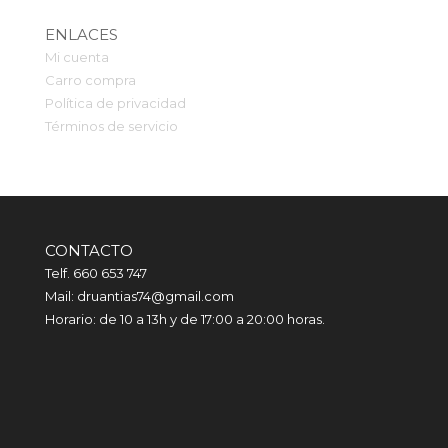
ENLACES
Mi cuenta
Carro compra
Política de privacidad
Términos de servicio
CONTACTO
Telf. 660 653 747
Mail: druantias74@gmail.com
Horario: de 10 a 13h y de 17:00 a 20:00 horas.