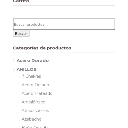
era:
es:
Carrito
27,95€.
22,36€.
Buscar
por:
Buscar
Categorías de productos
Acero Dorado
ANILLOS
7 Chakras
Acero Dorado
Acero Plateado
Antialérgico
Atrapasueños
Azabache
Baño Oro 18k