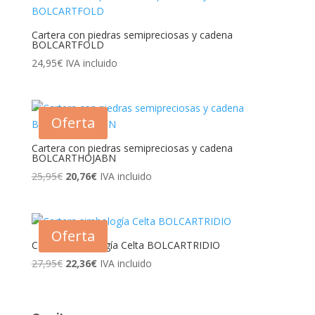
Cartera con piedras semipreciosas y cadena
BOLCARTFOLD
24,95
€
IVA incluido
Oferta
Cartera con piedras semipreciosas y cadena
BOLCARTHOJABN
25,95
€
El
20,76
€
El
IVA incluido
precio
precio
original
actual
era:
es:
Oferta
Cartera simbología Celta BOLCARTRIDIO
25,95€.
20,76€.
27,95
€
El
22,36
€
El
IVA incluido
precio
precio
original
actual