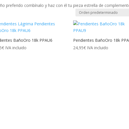
ño preferido combínalo y haz con él tu pieza estrella de complement
dientes BañoOro 18k PPAU6
Pendientes BañoOro 18k PP
5
€
IVA incluido
24,95
€
IVA incluido