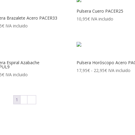
14,95€.
9,95€.
Pulsera Cuero PACER25
era Brazalete Acero PACER33
10,95
€
IVA incluido
5
€
IVA incluido
era Espiral Azabache
Pulsera Horóscopo Acero PA
PUL9
17,95
€
-
22,95
€
Rango
IVA incluido
5
€
IVA incluido
de
precios:
desde
1
2
→
17,95€
hasta
22,95€