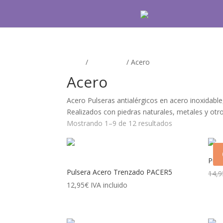
Inicio
/
PULSERAS
/ Acero
Acero
Acero Pulseras antialérgicos en acero inoxidable
Realizados con piedras naturales, metales y otr
Mostrando 1–9 de 12 resultados
Puls
Pulsera Acero Trenzado PACER5
14,9
12,95
€
IVA incluido