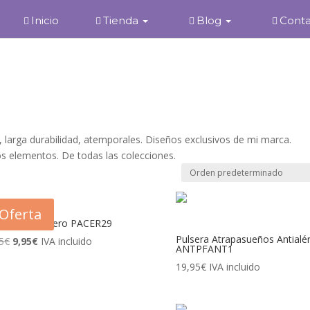
Inicio
Tienda
Blog
Cont
, larga durabilidad, atemporales. Diseños exclusivos de mi marca.
os elementos. De todas las colecciones.
Oferta
era Árbol Acero PACER29
Pulsera Atrapasueños Antialér
5
€
El
9,95
€
El
IVA incluido
ANTPFANT1
precio
precio
19,95
€
IVA incluido
original
actual
era:
es: