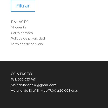
mínimo
máximo
Filtrar
ENLACES
Mi cuenta
Carro compra
Política de privacidad
Términos de servicio
CONTACTO
Telf. 660 653 747
Mail: druantias74@gmail.com
Horario: de 10 a 13h y de 17:00 a 20:00 horas.