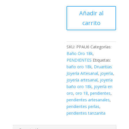
Pendientes
Añadir al
BañoOro
carrito
18k
PPAU6
cantidad
SKU:
PPAU6
Categorías:
Baño Oro 18k
,
PENDIENTES
Etiquetas:
baño oro 18k
,
Druantias
Joyería Artesanal
,
joyería
,
joyería artesanal
,
joyería
baño oro 18k
,
joyería en
oro
,
oro 18
,
pendientes
,
pendientes artesanales
,
pendientes perlas
,
pendientes tanzanita