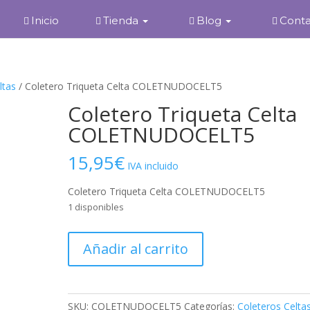
Inicio
Tienda
Blog
Cont
ltas
/ Coletero Triqueta Celta COLETNUDOCELT5
Coletero Triqueta Celta
COLETNUDOCELT5
15,95
€
IVA incluido
Coletero Triqueta Celta COLETNUDOCELT5
1 disponibles
Coletero
Añadir al carrito
Triqueta
Celta
COLETNUDOCELT5
cantidad
SKU:
COLETNUDOCELT5
Categorías:
Coleteros Celta