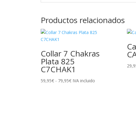
Productos relacionados
Ca
Collar 7 Chakras
C
Plata 825
29,9
C7CHAK1
59,95
€
-
79,95
€
Rango
IVA incluido
de
precios:
desde
59,95€
hasta
79,95€