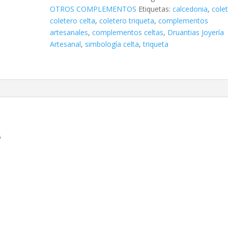
OTROS COMPLEMENTOS
Etiquetas:
calcedonia
,
cole
coletero celta
,
coletero triqueta
,
complementos
artesanales
,
complementos celtas
,
Druantias Joyería
Artesanal
,
simbología celta
,
triqueta
5