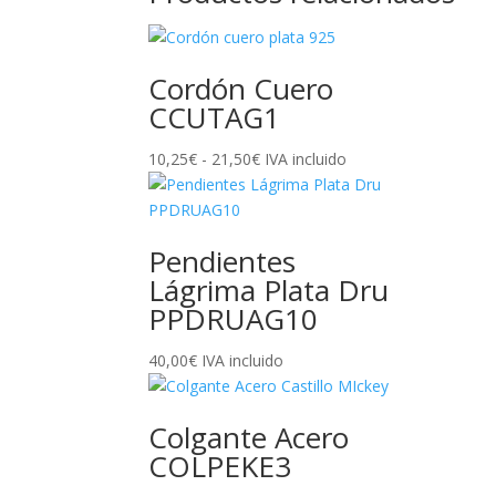
Cordón Cuero
CCUTAG1
Rango
10,25
€
-
21,50
€
IVA incluido
de
precios:
desde
Pendientes
10,25€
Lágrima Plata Dru
hasta
PPDRUAG10
21,50€
40,00
€
IVA incluido
Colgante Acero
COLPEKE3