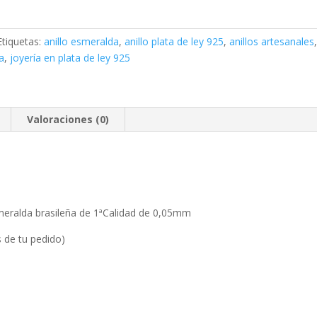
Etiquetas:
anillo esmeralda
,
anillo plata de ley 925
,
anillos artesanales
a
,
joyería en plata de ley 925
Valoraciones (0)
esmeralda brasileña de 1ªCalidad de 0,05mm
s de tu pedido)