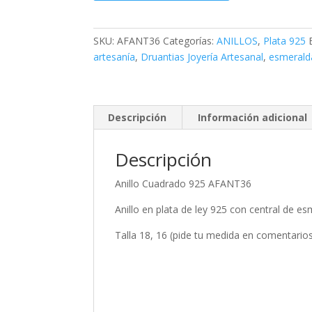
925
AFANT36
cantidad
SKU:
AFANT36
Categorías:
ANILLOS
,
Plata 925
artesanía
,
Druantias Joyería Artesanal
,
esmerald
Descripción
Información adicional
Descripción
Anillo Cuadrado 925 AFANT36
Anillo en plata de ley 925 con central de 
Talla 18, 16 (pide tu medida en comentario