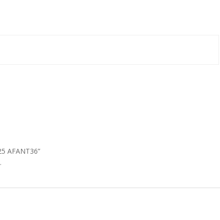
 925 AFANT36”
.