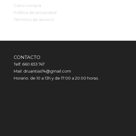
Carro compra
Política de privacidad
Términos de servicio
CONTACTO
Telf. 660 653 747
Mail: druantias74@gmail.com
Horario: de 10 a 13h y de 17:00 a 20:00 horas.