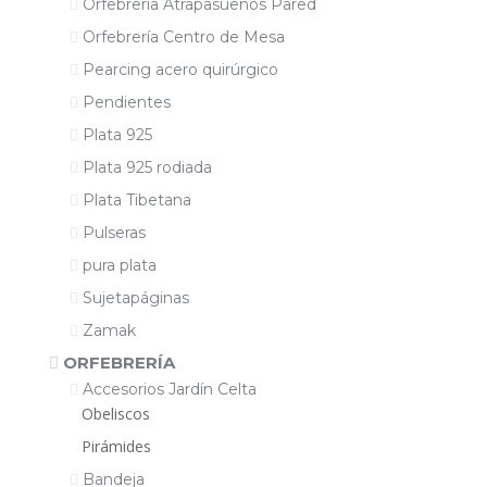
Orfebrería Atrapasueños Pared
Orfebrería Centro de Mesa
Pearcing acero quirúrgico
Pendientes
Plata 925
Plata 925 rodiada
Plata Tibetana
Pulseras
pura plata
Sujetapáginas
Zamak
ORFEBRERÍA
Accesorios Jardín Celta
Obeliscos
Pirámides
Bandeja