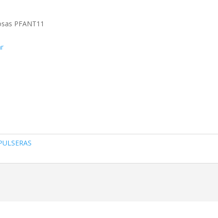
ciosas PFANT11
ar
PULSERAS