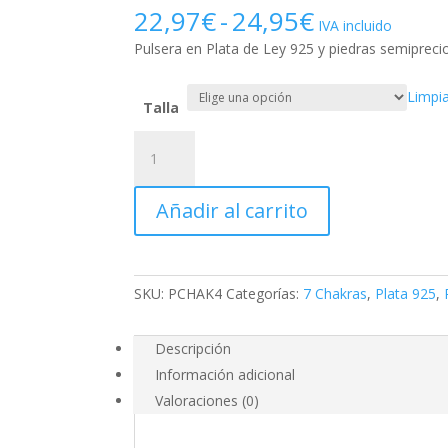
Rango
22,97
€
-
24,95
€
IVA incluido
de
Pulsera en Plata de Ley 925 y piedras semipre
precios:
desde
Limpi
22,97€
Talla
hasta
Pulsera
24,95€
Chakras
PCHAK4
Añadir al carrito
cantidad
SKU:
PCHAK4
Categorías:
7 Chakras
,
Plata 925
,
Descripción
Información adicional
Valoraciones (0)