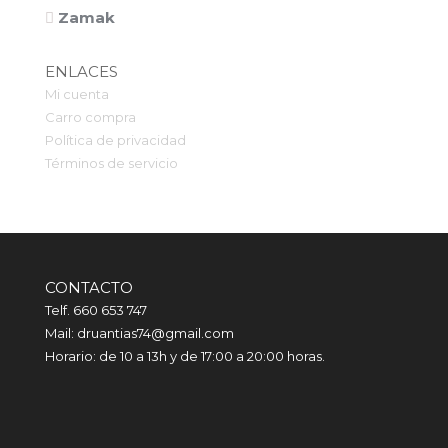
Zamak
ENLACES
Mi cuenta
Carro compra
Política de privacidad
Términos de servicio
CONTACTO
Telf. 660 653 747
Mail: druantias74@gmail.com
Horario: de 10 a 13h y de 17:00 a 20:00 horas.