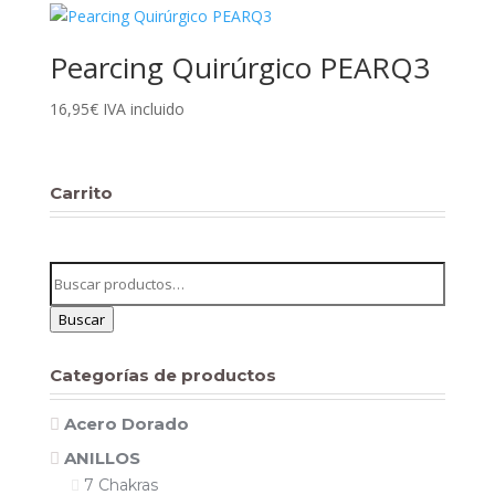
precios:
desde
15,95€
Pearcing Quirúrgico PEARQ3
hasta
16,95
€
IVA incluido
21,95€
Carrito
Buscar
por:
Buscar
Categorías de productos
Acero Dorado
ANILLOS
7 Chakras