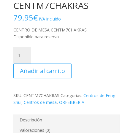
CENTM7CHAKRAS
79,95
€
IVA incluido
CENTRO DE MESA CENTM7CHAKRAS
Disponible para reserva
CENTRO
DE
MESA
Añadir al carrito
CENTM7CHAKRAS
cantidad
SKU:
CENTM7CHAKRAS
Categorías:
Centros de Feng-
Shui
,
Centros de mesa
,
ORFEBRERÍA
Descripción
Valoraciones (0)