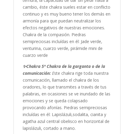
ternura, la capacidad de dar sin pedir nada a
cambio, éste chakra sueles estar en conflicto
continuo y es muy bueno tener los demás en
armonía para que puedan neutralizar los
efectos negativos de nuestras emociones.
Chakra de la compasión. Piedras
semipreciosas incluídas en él: Jade verde,
venturina, cuarzo verde, pirámide mini de
cuarzo verde
✨
Chakra 5º Chakra de la garganta o de la
comunicación:
E
ste chakra rige toda nuestra
comunicación, llamado el chakra de los
oradores, lo que transmites a través de tus
palabras, en ocasiones se ve inundado de las
emociones y se queda colapsado
provocando afonías. Piedras semipreciosas
incluídas en él: Lapislázuli,sodalita, cianita y
agatha azul central obelisco en horizontal de
lapislázuli, cortado a mano.