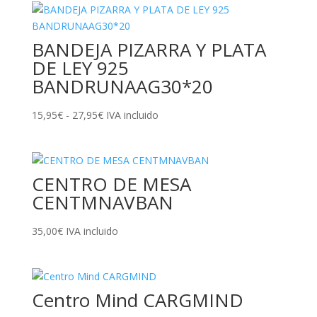
BANDEJA PIZARRA Y PLATA
DE LEY 925
BANDRUNAAG30*20
Rango
15,95
€
-
27,95
€
IVA incluido
de
precios:
desde
CENTRO DE MESA
15,95€
hasta
CENTMNAVBAN
27,95€
35,00
€
IVA incluido
Centro Mind CARGMIND