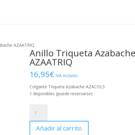
Azabache AZAATRIQ
Anillo Triqueta Azabach
AZAATRIQ
16,95
€
IVA incluido
Colgante Triqueta Azabache AZACOL5
1 disponibles (puede reservarse)
Anillo
Triqueta
Azabache
Añadir al carrito
AZAATRIQ