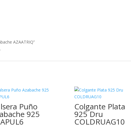
Azabache AZAATRIQ”
.
lsera Puño
Colgante Plata
abache 925
925 Dru
ZAPUL6
COLDRUAG10