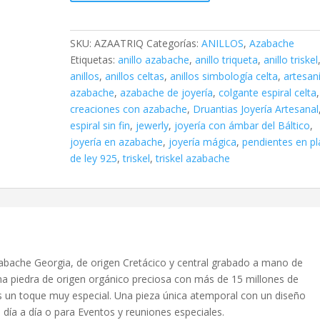
cantidad
SKU:
AZAATRIQ
Categorías:
ANILLOS
,
Azabache
Etiquetas:
anillo azabache
,
anillo triqueta
,
anillo triskel
anillos
,
anillos celtas
,
anillos simbología celta
,
artesan
azabache
,
azabache de joyería
,
colgante espiral celta
,
creaciones con azabache
,
Druantias Joyería Artesanal
espiral sin fin
,
jewerly
,
joyería con ámbar del Báltico
,
joyería en azabache
,
joyería mágica
,
pendientes en pl
de ley 925
,
triskel
,
triskel azabache
bache Georgia, de origen Cretácico y central grabado a mano de
na piedra de origen orgánico preciosa con más de 15 millones de
 un toque muy especial. Una pieza única atemporal con un diseño
 día a día o para Eventos y reuniones especiales.