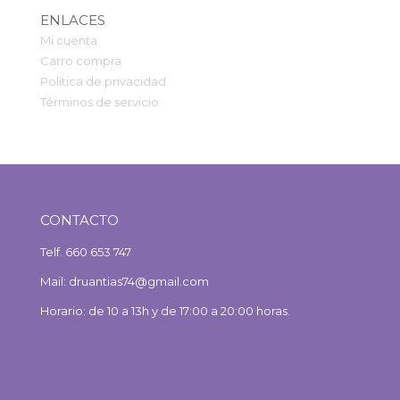
ENLACES
Mi cuenta
Carro compra
Política de privacidad
Términos de servicio
CONTACTO
Telf. 660 653 747
Mail: druantias74@gmail.com
Horario: de 10 a 13h y de 17:00 a 20:00 horas.