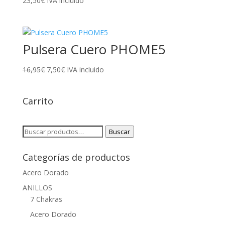
23,50
€
IVA incluido
Pulsera Cuero PHOME5
El
El
16,95
€
7,50
€
IVA incluido
precio
precio
original
actual
Carrito
era:
es:
16,95€.
7,50€.
Buscar
Buscar
por:
Categorías de productos
Acero Dorado
ANILLOS
7 Chakras
Acero Dorado