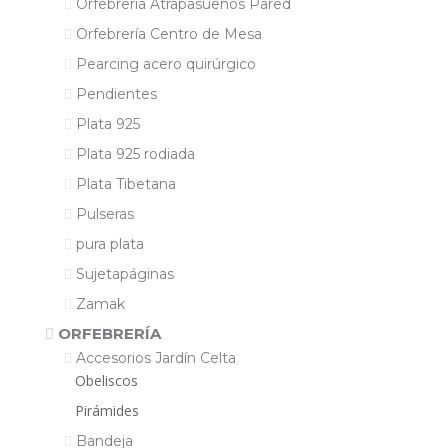
Orfebrería Atrapasueños Pared
Orfebrería Centro de Mesa
Pearcing acero quirúrgico
Pendientes
Plata 925
Plata 925 rodiada
Plata Tibetana
Pulseras
pura plata
Sujetapáginas
Zamak
ORFEBRERÍA
Accesorios Jardín Celta
Obeliscos
Pirámides
Bandeja