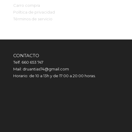
Carro compra
Política de privacidad
Términos de servicio
CONTACTO
Telf. 660 653 747
Mail: druantias74@gmail.com
Horario: de 10 a 13h y de 17:00 a 20:00 horas.