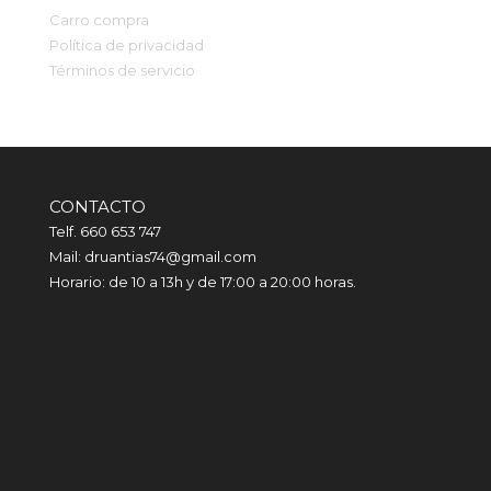
Carro compra
Política de privacidad
Términos de servicio
CONTACTO
Telf. 660 653 747
Mail: druantias74@gmail.com
Horario: de 10 a 13h y de 17:00 a 20:00 horas.