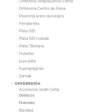
Orfebrería Atrapasueños Pared
Orfebrería Centro de Mesa
Pearcing acero quirúrgico
Pendientes
Plata 925
Plata 925 rodiada
Plata Tibetana
Pulseras
pura plata
Sujetapáginas
Zamak
ORFEBRERÍA
Accesorios Jardín Celta
Obeliscos
Pirámides
Bandeja