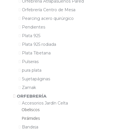
Orfebrería Atrapasueños Pared
Orfebrería Centro de Mesa
Pearcing acero quirúrgico
Pendientes
Plata 925
Plata 925 rodiada
Plata Tibetana
Pulseras
pura plata
Sujetapáginas
Zamak
ORFEBRERÍA
Accesorios Jardín Celta
Obeliscos
Pirámides
Bandeja