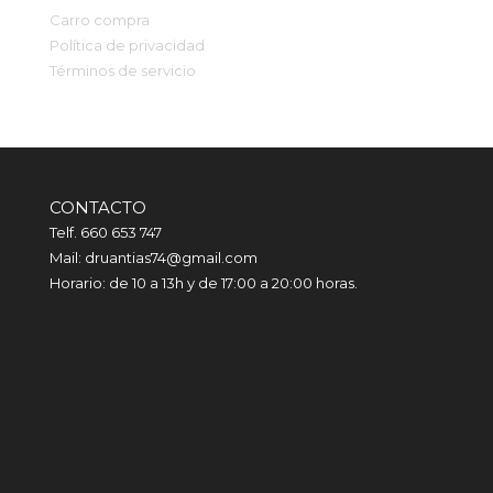
Carro compra
Política de privacidad
Términos de servicio
CONTACTO
Telf. 660 653 747
Mail: druantias74@gmail.com
Horario: de 10 a 13h y de 17:00 a 20:00 horas.