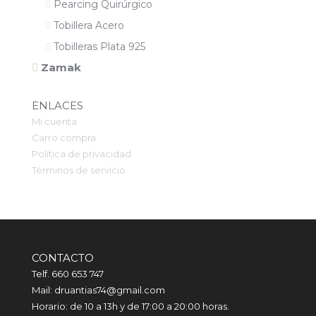
Pearcing Quirúrgico
Tobillera Acero
Tobilleras Plata 925
Zamak
ENLACES
Mi cuenta
Carro compra
Política de privacidad
Términos de servicio
CONTACTO
Telf. 660 653 747
Mail: druantias74@gmail.com
Horario: de 10 a 13h y de 17:00 a 20:00 horas.