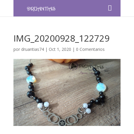
IMG_20200928_122729
por
druantias74
|
Oct 1, 2020
|
0 Comentarios