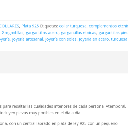
 COLLARES
,
Plata 925
Etiquetas:
collar turquesa
,
complementos etcni
,
Gargantillas
,
gargantillas acero
,
gargantillas etnicas
,
gargantillas pie
oyería
,
joyería artesanal
,
joyería con soles
,
Joyería en acero
,
turquesa
s para resaltar las cualidades interiores de cada persona. Atemporal,
incluyen piezas muy ponibles en el día a día
zona, con un central labrado en plata de ley 925 con un pequeño