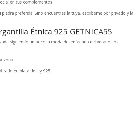
pecial en tus complementos
 tu piedra preferida. Sino encuentras la tuya, escríbeme por privado y la
argantilla Étnica 925 GETNICA55
izada siguiendo un poco la moda desenfadada del verano, los
Arizona
labrado en plata de ley 925.