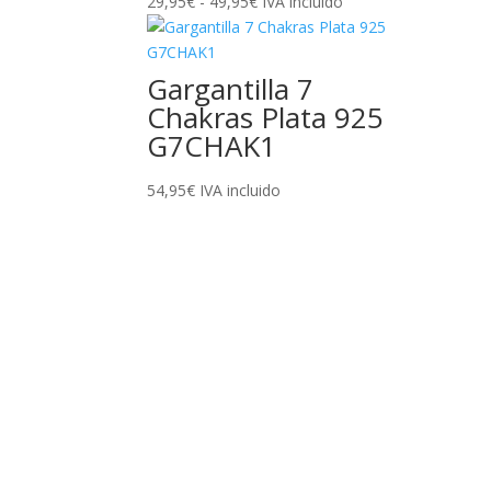
Rango
29,95
€
-
49,95
€
IVA incluido
de
precios:
desde
Gargantilla 7
29,95€
Chakras Plata 925
hasta
G7CHAK1
49,95€
54,95
€
IVA incluido