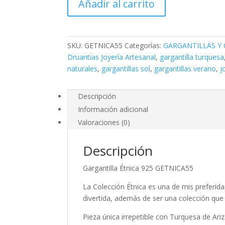
Añadir al carrito
Étnica
925
GETNICA55
cantidad
SKU:
GETNICA55
Categorías:
GARGANTILLAS Y
Druantias Joyería Artesanal
,
gargantilla turquesa
naturales
,
gargantillas sol
,
gargantillas verano
,
j
Descripción
Información adicional
Valoraciones (0)
Descripción
Gargantilla Étnica 925 GETNICA55
La Colección Étnica es una de mis preferida
divertida, además de ser una colección que 
Pieza única irrepetible con Turquesa de Ari