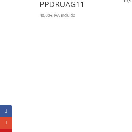
19,9
PPDRUAG11
40,00
€
IVA incluido