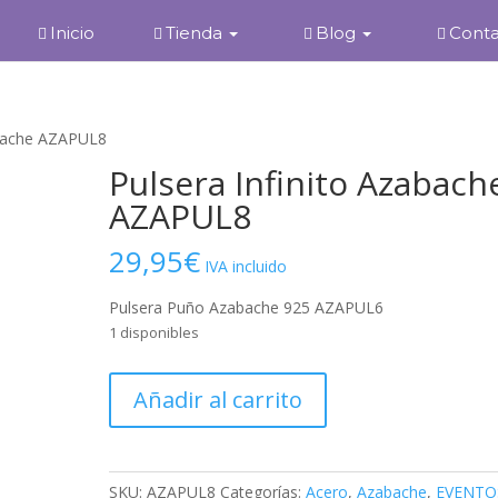
Inicio
Tienda
Blog
Cont
abache AZAPUL8
Pulsera Infinito Azabach
AZAPUL8
29,95
€
IVA incluido
Pulsera Puño Azabache 925 AZAPUL6
1 disponibles
Pulsera
Añadir al carrito
Infinito
Azabache
AZAPUL8
cantidad
SKU:
AZAPUL8
Categorías:
Acero
,
Azabache
,
EVENTO