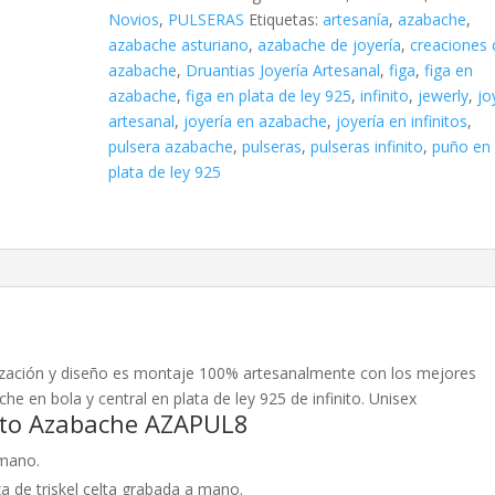
Novios
,
PULSERAS
Etiquetas:
artesanía
,
azabache
,
azabache asturiano
,
azabache de joyería
,
creaciones
azabache
,
Druantias Joyería Artesanal
,
figa
,
figa en
azabache
,
figa en plata de ley 925
,
infinito
,
jewerly
,
jo
artesanal
,
joyería en azabache
,
joyería en infinitos
,
pulsera azabache
,
pulseras
,
pulseras infinito
,
puño en
plata de ley 925
ización y diseño es montaje 100% artesanalmente con los mejores
e en bola y central en plata de ley 925 de infinito. Unisex
ito Azabache AZAPUL8
 mano.
a de triskel celta grabada a mano.