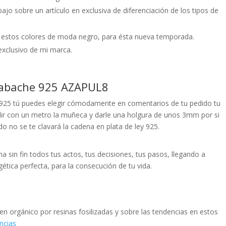
jo sobre un artículo en exclusiva de diferenciación de los tipos de
 estos colores de moda negro, para ésta nueva temporada.
xclusivo de mi marca.
Azabache 925 AZAPUL8
y 925 tú puedes elegir cómodamente en comentarios de tu pedido tu
 con un metro la muñeca y darle una holgura de unos 3mm por si
 no se te clavará la cadena en plata de ley 925.
una sin fin todos tus actos, tus decisiones, tus pasos, llegando a
rgética perfecta, para la consecución de tu vida.
n orgánico por resinas fosilizadas y sobre las tendencias en estos
cias