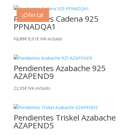
¡Oferta!
Pendientes Cadena 925
PPNADQA1
El
El
12,95
€
8,01
€
IVA incluido
precio
precio
original
actual
era:
es:
Pendientes Azabache 925
12,95€.
8,01€.
AZAPEND9
22,95
€
IVA incluido
Pendientes Triskel Azabache
AZAPEND5