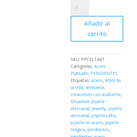
Pendientes
Árbol
Acero
Añadir al
PPCELTA6T
cantidad
carrito
SKU:
PPCELTA6T
Categorías:
Acero
Plateado
,
PENDIENTES
Etiquetas:
acero
,
árbol de
la vida
,
artesanía
,
creaciones con azabache
,
Druantias Joyería
Artesanal
,
jewerly
,
joyería
artesanal
,
joyería celta
,
Joyería en acero
,
joyería
mágica
,
pendientes
,
pendientes acero
,