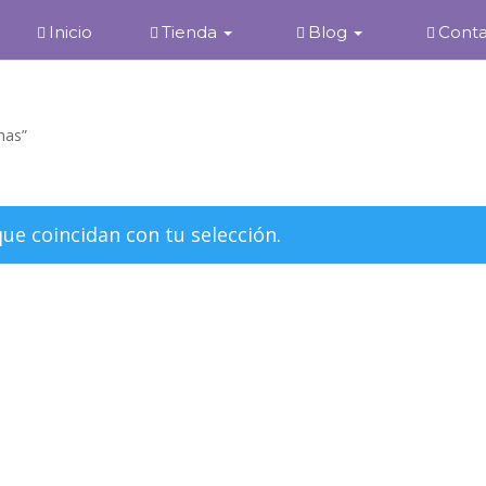
Inicio
Tienda
Blog
Cont
mas”
e coincidan con tu selección.