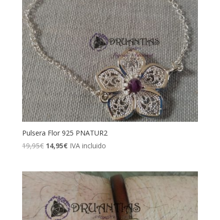
Pulsera Flor 925 PNATUR2
19,95
€
El
14,95
€
El
IVA incluido
precio
precio
original
actual
era:
es:
19,95€.
14,95€.