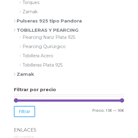
Torques
Zamak
Pulseras 925 tipo Pandora
TOBILLERAS Y PEARCING
Pearcing Nariz Plata 925
Pearcing Quirúrgico
Tobillera Acero
Tobilleras Plata 925
Zamak
Filtrar por precio
Precio:
10€
—
90€
Preci
Preci
Filtrar
míni
máxi
ENLACES
Mi cuenta