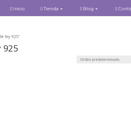
Inicio
Tienda
Blog
Cont
de ley 925”
y 925