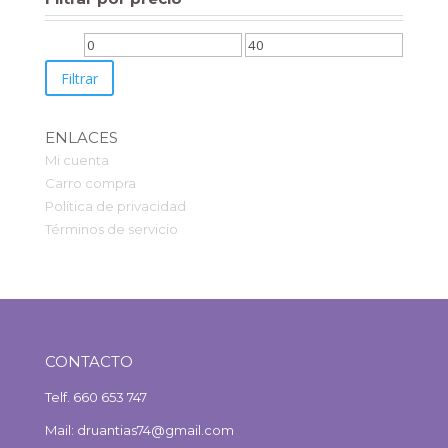
Precio
Precio
Filtrar
mínimo
máximo
ENLACES
Mi cuenta
Carro compra
Política de privacidad
Términos de servicio
CONTACTO
Telf. 660 653 747
Mail: druantias74@gmail.com