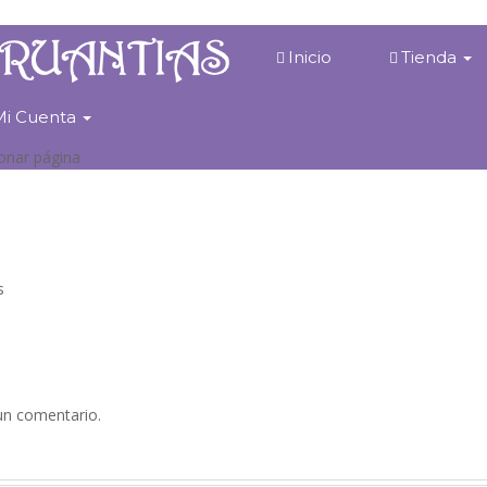
Inicio
Tienda
Mi Cuenta
ionar página
s
un comentario.