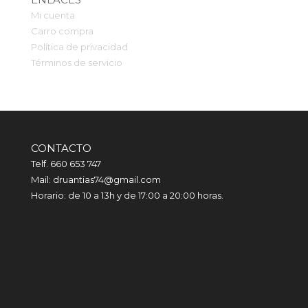
Mi cuenta
Carro compra
Política de privacidad
Términos de servicio
CONTACTO
Telf. 660 653 747
Mail: druantias74@gmail.com
Horario: de 10 a 13h y de 17:00 a 20:00 horas.